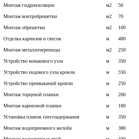
Монтаж гидроизоляции
м2
50
Монтаж контробрешетки
м2
70
Монтаж обрешетки
м2
100
Отделка карнизов и свесов
м
480
Монтаж металлочерепицы
м2
250
Устройство конькового узла
м
350
Устройство ендового узла кровли
м
550
Устройство примыканий кровли
м
250
Монтаж торцевой планки
м
200
Монтаж карнизной планки
м
180
Установка планок снегозадержания
м
350
Монтаж водоприемного желоба
м
380
Монтаж водосточных труб
м
330