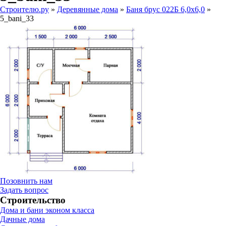
Строителю.ру
»
Деревянные дома
»
Баня брус 022Б 6,0х6,0
»
5_bani_33
Позовнить нам
Задать вопрос
Строительство
Дома и бани эконом класса
Дачные дома