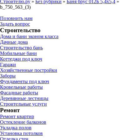
Строителю.ру
»
Без рубрики
»
Баня брус 012Б 5,4х5,4
»
b_750_563_(3)
Позовнить нам
Задать вопрос
Строительство
Дома и бани эконом класса
Дачные дома
Строительство бань
Мобильные бани
Коттеджи под ключ
Гаражи
Хозяйственные постройки
Заборы
Фундаменты под ключ
Кровельные работы
Фасадные работы
Деревянные лестницы
Строительные услуги
Ремонт
Ремонт квартир
Остекление балконов
Укладка полов
Установка потолков
Отделка стен