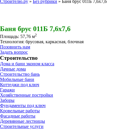
Строителю.ру
»
Без рубрики
»
Баня брус 011Б 7,6х7,6
Баня брус 011Б 7,6х7,6
2
Площадь: 57,76 м
Технология: брусовая, каркасная, блочная
Позовнить нам
Задать вопрос
Строительство
Дома и бани эконом класса
Дачные дома
Строительство бань
Мобильные бани
Коттеджи под ключ
Гаражи
Хозяйственные постройки
Заборы
Фундаменты под ключ
Кровельные работы
Фасадные работы
Деревянные лестницы
Строительные услуги